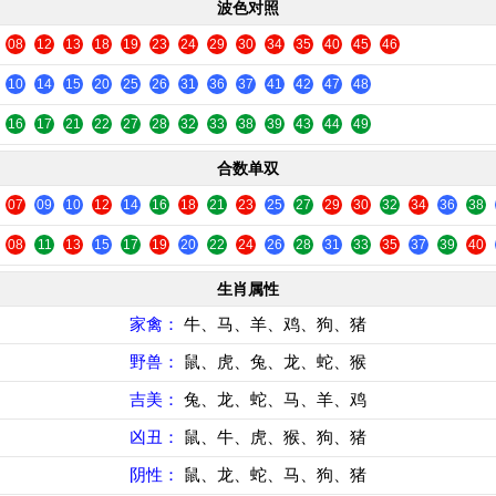
波色对照
08
12
13
18
19
23
24
29
30
34
35
40
45
46
10
14
15
20
25
26
31
36
37
41
42
47
48
16
17
21
22
27
28
32
33
38
39
43
44
49
合数单双
07
09
10
12
14
16
18
21
23
25
27
29
30
32
34
36
38
08
11
13
15
17
19
20
22
24
26
28
31
33
35
37
39
40
生肖属性
家禽：
牛、马、羊、鸡、狗、猪
野兽：
鼠、虎、兔、龙、蛇、猴
吉美：
兔、龙、蛇、马、羊、鸡
凶丑：
鼠、牛、虎、猴、狗、猪
阴性：
鼠、龙、蛇、马、狗、猪