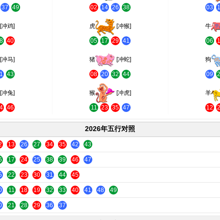
37
49
02
14
26
38
03
[冲鸡]
虎
[冲猴]
牛
8
40
05
17
29
41
06
[冲马]
猪
[冲蛇]
狗
1
43
08
20
32
44
09
[冲兔]
猴
[冲虎]
羊
4
46
11
23
35
47
12
2026年五行对照
2
13
26
27
34
35
42
43
6
17
24
25
38
39
46
47
5
22
23
30
31
44
45
0
11
18
19
32
33
40
41
48
49
0
21
28
29
36
37