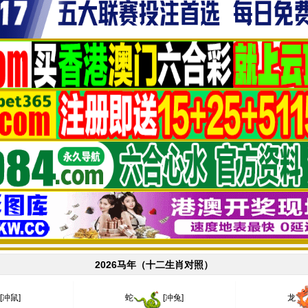
2026马年（十二生肖对照）
[冲鼠]
蛇
[冲兔]
龙