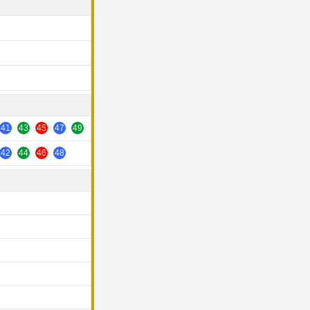
41
43
45
47
49
42
44
46
48